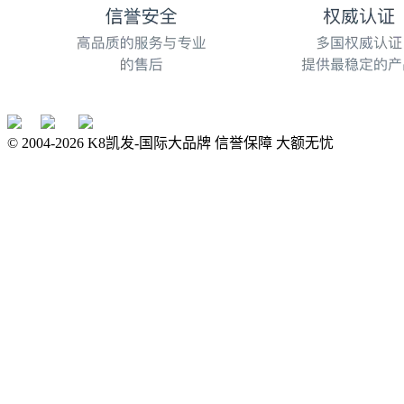
© 2004-
2026
K8凯发-国际大品牌 信誉保障 大额无忧