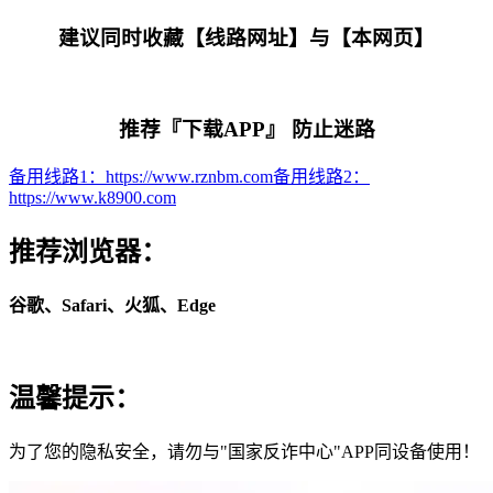
建议同时收藏【线路网址】与【本网页】
推荐『下载APP』 防止迷路
备用线路
1
：
https://www.rznbm.com
备用线路
2
：
https://www.k8900.com
推荐浏览器：
谷歌、Safari、火狐、Edge
温馨提示：
为了您的隐私安全，请勿与"国家反诈中心"APP同设备使用！