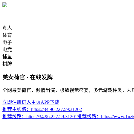
真人
体育
电子
电竞
捕鱼
棋牌
美女荷官 · 在线发牌
全网最美荷官，倾情出演，极致视觉盛宴，多元游戏种类，为
立即注册
进入主页
APP下载
推荐主线路：
https://34.96.227.59:31202
推荐线路：
https://34.96.227.59:31201
推荐线路：
https://www.1nz