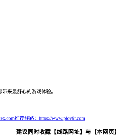
您带来最舒心的游戏体验。
kex.com
推荐线路：
https://www.plov9r.com
建议同时收藏【线路网址】与【本网页】