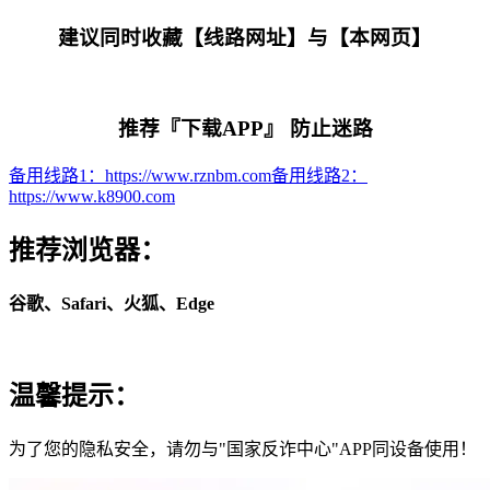
建议同时收藏【线路网址】与【本网页】
推荐『下载APP』 防止迷路
备用线路
1
：
https://www.rznbm.com
备用线路
2
：
https://www.k8900.com
推荐浏览器：
谷歌、Safari、火狐、Edge
温馨提示：
为了您的隐私安全，请勿与"国家反诈中心"APP同设备使用！